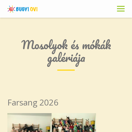
Skip
to
content
Mosolyok és mókák
galériája
Farsang 2026