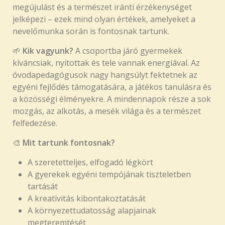
megújulást és a természet iránti érzékenységet
jelképezi – ezek mind olyan értékek, amelyeket a
nevelőmunka során is fontosnak tartunk.
🌱
Kik vagyunk?
A csoportba járó gyermekek
kíváncsiak, nyitottak és tele vannak energiával. Az
óvodapedagógusok nagy hangsúlyt fektetnek az
egyéni fejlődés támogatására, a játékos tanulásra és
a közösségi élményekre. A mindennapok része a sok
mozgás, az alkotás, a mesék világa és a természet
felfedezése.
🎨
Mit tartunk fontosnak?
A szeretetteljes, elfogadó légkört
A gyerekek egyéni tempójának tiszteletben
tartását
A kreativitás kibontakoztatását
A környezettudatosság alapjainak
megteremtését