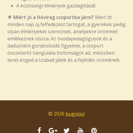
A közösségi élmények gazdagítását
🌟
Miért jó a Hóvirág csoportba járni?
Mert itt
minden nap új felfedezést tartogat, a gyerekek pedig
olyan élményeket szereznek, amelyekre örömmel
emlékeznek vissza. Az óvodapedagógusok és a
dadusnéni gondoskodó figyelme, a csoport
összetartó hangulata biztonságot ad, miközben
teret enged a szabad játék és a fejlődés örömének.
© 2026
bugyiovi