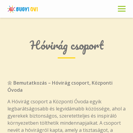
Skip
to
content
Hóvirág csoport
🌼
Bemutatkozás – Hóvirág csoport, Központi
Óvoda
A Hóvirág csoport a Központi Óvoda egyik
legbarátságosabb és legvidámabb közössége, ahol a
gyerekek biztonságos, szeretetteljes és inspiráló
környezetben tölthetik mindennapjaikat. A csoport
nevét a hóvirágról kapta, amely a tisztaságot, a